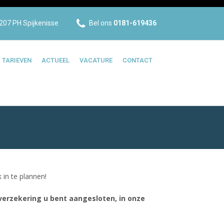
207 PH Spijkenisse
Bel ons
0181-619436
TARIEVEN
ACTUEEL
VACATURE
CONTACT
 in te plannen!
verzekering u bent aangesloten, in onze